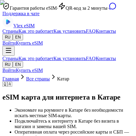
Гарантия работы eSIM
·
QR-код за 2 минуты
·
Поддержка в чате
Vlex
eSIM
Страны
Как это работает
Как установить
FAQ
Контакты
RU
EN
Войти
Купить eSIM
Страны
Как это работает
Как установить
FAQ
Контакты
RU
EN
Войти
Купить eSIM
Главная
Все страны
Катар
🇶🇦
eSIM карта для интернета в Катаре
Экономьте на роуминге в Катаре без необходимости
искать местные SIM-карты.
Подключайтесь к интернету в Катаре без визита в
магазин и замены вашей SIM.
Оперативная оплата через российские карты и СБП —