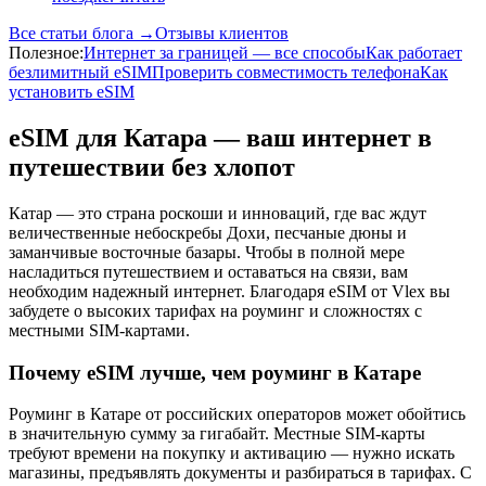
Все статьи блога →
Отзывы клиентов
Полезное:
Интернет за границей — все способы
Как работает
безлимитный eSIM
Проверить совместимость телефона
Как
установить eSIM
eSIM для Катара — ваш интернет в
путешествии без хлопот
Катар — это страна роскоши и инноваций, где вас ждут
величественные небоскребы Дохи, песчаные дюны и
заманчивые восточные базары. Чтобы в полной мере
насладиться путешествием и оставаться на связи, вам
необходим надежный интернет. Благодаря eSIM от Vlex вы
забудете о высоких тарифах на роуминг и сложностях с
местными SIM-картами.
Почему eSIM лучше, чем роуминг в Катаре
Роуминг в Катаре от российских операторов может обойтись
в значительную сумму за гигабайт. Местные SIM-карты
требуют времени на покупку и активацию — нужно искать
магазины, предъявлять документы и разбираться в тарифах. С