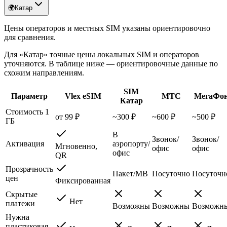
🌍
Катар
Цены операторов и местных SIM указаны ориентировочно
для сравнения.
Для «Катар» точные цены локальных SIM и операторов
уточняются. В таблице ниже — ориентировочные данные по
схожим направлениям.
SIM
Параметр
Vlex eSIM
МТС
МегаФо
Катар
Стоимость 1
от 99 ₽
~300 ₽
~600 ₽
~500 ₽
ГБ
В
Звонок/
Звонок/
Активация
аэропорту/
Мгновенно,
офис
офис
офис
QR
Прозрачность
Пакет/MB
Посуточно
Посуточн
цен
Фиксированная
Скрытые
Нет
платежи
Возможны
Возможны
Возможн
Нужна
пластиковая