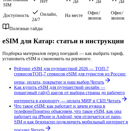
Нет
Да
Да
Да
SIM
Офис/
Офис/
Онлайн,
Доступность
На месте
звонок
звонок
24/7
Полезные гайды
eSIM для
Катар
: статьи и инструкции
Подборка материалов перед поездкой — как выбрать тариф,
установить eSIM и сэкономить на роуминге.
Рейтинг eSIM для путешествий 2026 — ТОП-7
сервисов
ТОП-7 сервисов eSIM для туристов из России:
цены, оплата, покрытие и наш выбор.
Читать
Как купить eSIM для путешествий онлайн —
пошаговый гайд
5 шагов от выбора страны до рабочего
интернета в аэропорту — оплата МИР и СБП.
Читать
Что такое eSIM: как работает и зачем нужна в
телефоне
Понятно объясняем, что такое eSIM, как она
работает на iPhone и Android, чем отличается от nano-
SIM и как безопасно подключить мобильный интернет в
поездке.
Читать