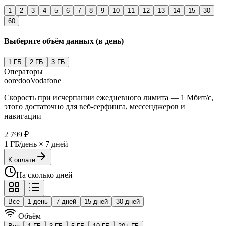
1
2
3
4
5
6
7
8
9
10
11
12
13
14
15
30
60
Выберите объём данных (в день)
1
ГБ
2
ГБ
3
ГБ
Операторы
ooredoo
Vodafone
Скорость при исчерпании ежедневного лимита — 1 Мбит/с,
этого достаточно для веб-серфинга, мессенджеров и
навигации
2 799 ₽
1 ГБ/день × 7 дней
К оплате
На сколько дней
Все
1 день
7 дней
15 дней
30 дней
Объём