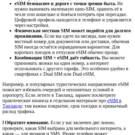
eSIM безопаснее в дороге с точки зрения быта.
Не
нужно вынимать маленькую nano-SIM, хранить её в
чехле или кошельке и бояться потерять при пересадке.
Цифровой профиль находится в телефоне и управляется
через настройки.
Физическая местная SIM может подойти для долгого
проживания.
Если вы едете на месяцы, вам нужен
местный номер для документов или доставки, обычная
SIM иногда остаётся оправданным вариантом. Для
коротких поездок и отпусков eSIM обычно проще.
Комбинация SIM + eSIM даёт гибкость.
Вы можете
принимать звонки на один номер, а интернет
использовать с другого тарифа. Это особенно удобно в
смартфонах с Dual SIM или Dual eSIM.
Например, в популярных туристических направлениях eSIM
помогает избежать очередей и непонятных условий в
аэропорту. Если летите в Таиланд, заранее посмотрите
практические нюансы в отдельном материале про
eSIM в
Таиланде
: там важны покрытие, срок поездки и привычный
расход трафика.
ℹ️ Обратите внимание.
Если у вас включен две линии,
проверьте, какая SIM выбрана для мобильного интернета, а
какая — для звонков и SMS. Иначе телефон может