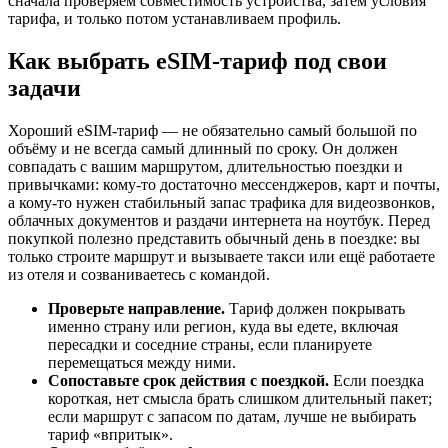
сначала проверяем совместимость устройства, затем условия
тарифа, и только потом устанавливаем профиль.
Как выбрать eSIM-тариф под свои
задачи
Хороший eSIM-тариф — не обязательно самый большой по
объёму и не всегда самый длинный по сроку. Он должен
совпадать с вашим маршрутом, длительностью поездки и
привычками: кому-то достаточно мессенджеров, карт и почты,
а кому-то нужен стабильный запас трафика для видеозвонков,
облачных документов и раздачи интернета на ноутбук. Перед
покупкой полезно представить обычный день в поездке: вы
только строите маршрут и вызываете такси или ещё работаете
из отеля и созваниваетесь с командой.
Проверьте направление.
Тариф должен покрывать
именно страну или регион, куда вы едете, включая
пересадки и соседние страны, если планируете
перемещаться между ними.
Сопоставьте срок действия с поездкой.
Если поездка
короткая, нет смысла брать слишком длительный пакет;
если маршрут с запасом по датам, лучше не выбирать
тариф «впритык».