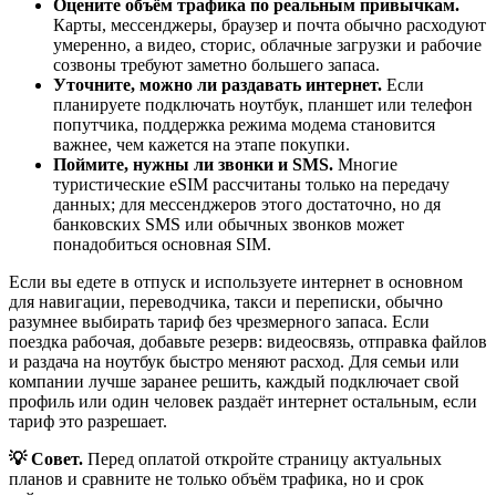
Оцените объём трафика по реальным привычкам.
Карты, мессенджеры, браузер и почта обычно расходуют
умеренно, а видео, сторис, облачные загрузки и рабочие
созвоны требуют заметно большего запаса.
Уточните, можно ли раздавать интернет.
Если
планируете подключать ноутбук, планшет или телефон
попутчика, поддержка режима модема становится
важнее, чем кажется на этапе покупки.
Поймите, нужны ли звонки и SMS.
Многие
туристические eSIM рассчитаны только на передачу
данных; для мессенджеров этого достаточно, но дя
банковских SMS или обычных звонков может
понадобиться основная SIM.
Если вы едете в отпуск и используете интернет в основном
для навигации, переводчика, такси и переписки, обычно
разумнее выбирать тариф без чрезмерного запаса. Если
поездка рабочая, добавьте резерв: видеосвязь, отправка файлов
и раздача на ноутбук быстро меняют расход. Для семьи или
компании лучше заранее решить, каждый подключает свой
профиль или один человек раздаёт интернет остальным, если
тариф это разрешает.
💡 Совет.
Перед оплатой откройте страницу актуальных
планов и сравните не только объём трафика, но и срок