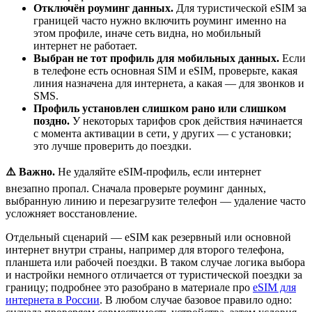
Отключён роуминг данных.
Для туристической eSIM за
границей часто нужно включить роуминг именно на
этом профиле, иначе сеть видна, но мобильный
интернет не работает.
Выбран не тот профиль для мобильных данных.
Если
в телефоне есть основная SIM и eSIM, проверьте, какая
линия назначена для интернета, а какая — для звонков и
SMS.
Профиль установлен слишком рано или слишком
поздно.
У некоторых тарифов срок действия начинается
с момента активации в сети, у других — с установки;
это лучше проверить до поездки.
⚠️ Важно.
Не удаляйте eSIM-профиль, если интернет
внезапно пропал. Сначала проверьте роуминг данных,
выбранную линию и перезагрузите телефон — удаление часто
усложняет восстановление.
Отдельный сценарий — eSIM как резервный или основной
интернет внутри страны, например для второго телефона,
планшета или рабочей поездки. В таком случае логика выбора
и настройки немного отличается от туристической поездки за
границу; подробнее это разобрано в материале про
eSIM для
интернета в России
. В любом случае базовое правило одно: