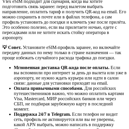
Vlex eSIM подходит для сценария, когда вы хотите
подготовить связь заранее: перед вылетом выбрать
направление, оплатить тариф и получить QR-код на email. Его
можно сохранить в почте или в файлах телефона, а сам
профиль установить до поездки и ключить уже после прилёта.
Это особенно полезно, если вы прилетаете ночью, едете с
пересадками или не хотите искать стойку оператора в
аэропорту.
💡 Совет.
Установите eSIM-профиль заранее, но включайте
передачу данных по нему только в стране назначения — так
проще избежать случайного расхода трафика до поездки.
Мгновенная доставка QR-кода после оплаты.
Если
вы вспомнили про интернет за день до вылета или уже в
аэропорту, не нужно ждать курьера или идти в салон
связи: данные для установки приходят на email.
Оплата привычными способами.
Для российских
путешественников важно, что можно оплатить картами
Visa, Mastercard, МИР российских банков или через
СБП, не подбирая зарубежную карту в последний
момент.
Поддержка 24/7 в Telegram.
Если телефон не видит
сеть, профиль не активируется или вы не уверены,
какой APN выбрать, можно написать в поддержку