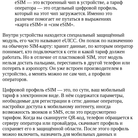
eSIM — это встроенный чип в устройстве, а тариф
оператора — это отдельный цифровой профиль,
который на этот чип загружается. Именно это
различие помогает не путаться в выражениях
«карта eSIM» и «сим eSIM».
Внутри устройства находится специальный защищённый
модуль, его часто называют eUICC. Он похож по назначению
на обычную SIM-карту: хранит данные, по которым оператор
понимает, кто подключается к сети и какой тариф должен
работать. Но в отличие от пластиковой SIM, этот модуль
нельзя достать пальцами, переставить в другой телефон или
потерять в аэропорту. Он уже встроен производителем в
устройство, а менять можно не сам чип, а профили
операторов.
Цифровой профиль eSIM — это, по сути, ваш мобильный
тариф в электронном виде. В нём содержатся параметры,
необходимые для регистрации в сети: данные оператора,
настройки доступа к мобильному интенету, иногда
возможность звонков и SMS, если это предусмотрено
тарифом. Когда вы сканируете QR-код, телефон обращается к
серверу оператора или провайдера, скачивает профиль и
сохраняет его в защищённой области. После этого профиль
можно включить, назначить для мобильных данных и