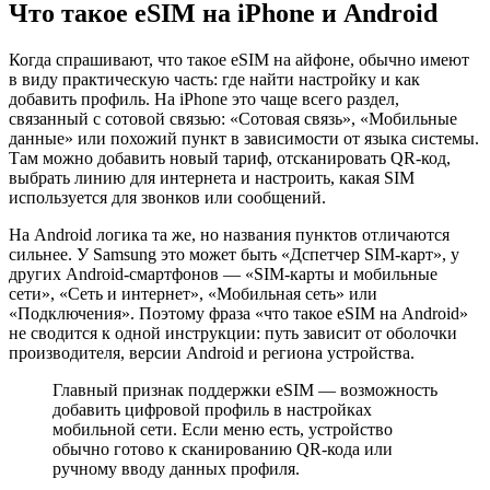
Что такое eSIM на iPhone и Android
Когда спрашивают, что такое eSIM на айфоне, обычно имеют
в виду практическую часть: где найти настройку и как
добавить профиль. На iPhone это чаще всего раздел,
связанный с сотовой связью: «Сотовая связь», «Мобильные
данные» или похожий пункт в зависимости от языка системы.
Там можно добавить новый тариф, отсканировать QR-код,
выбрать линию для интернета и настроить, какая SIM
используется для звонков или сообщений.
На Android логика та же, но названия пунктов отличаются
сильнее. У Samsung это может быть «Дспетчер SIM-карт», у
других Android-смартфонов — «SIM-карты и мобильные
сети», «Сеть и интернет», «Мобильная сеть» или
«Подключения». Поэтому фраза «что такое eSIM на Android»
не сводится к одной инструкции: путь зависит от оболочки
производителя, версии Android и региона устройства.
Главный признак поддержки eSIM — возможность
добавить цифровой профиль в настройках
мобильной сети. Если меню есть, устройство
обычно готово к сканированию QR-кода или
ручному вводу данных профиля.