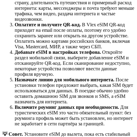
страну, длительность путешествия и примерный расход
интернета: карты, мессенджеры и почта требуют меньше
трафика, чем видео, раздача интернета и частые
видеозвонки.
Оплатите и получите QR-код.
В Vlex eSIM QR-код
приходит на email после оплаты, поэтому его удобно
сохранить заранее или открыть на другом устройстве.
Оплатить можно картами российских банков, включая
Visa, Mastercard, МИР, а также через СБП.
Добавьте eSIM в настройках телефона.
Откройте
раздел мобильной связи, выберите добавление eSIM и
отсканируйте QR-код. Если сканирование недоступно,
некоторые устройства позволяют ввести данные
профиля вручную.
Назначьте линию для мобильного интернета.
После
установки телефон предложит выбрать, какая SIM будет
использоваться для данных. В поездке обычно удобно
оставить домашнюю SIM для звонков и SMS, а eSIM
назначить для интернета.
Включите роуминг данных при необходимости.
Для
туристических eSIM это часто обязательный пункт: без
роуминга профиль может быть установлен, но интернет
не заработает в сети партнёра за границей.
💡 Совет.
Установите eSIM до вылета, пока есть стабильный