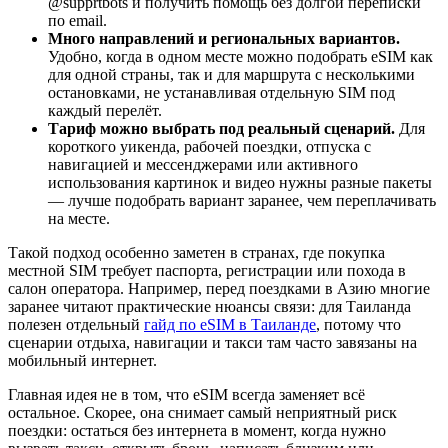
@supprtbots и получить помощь без долгой переписки
по email.
Много направлений и региональных вариантов.
Удобно, когда в одном месте можно подобрать eSIM как
для одной страны, так и для маршрута с несколькими
остановками, не устанавливая отдельную SIM под
каждый перелёт.
Тариф можно выбрать под реальный сценарий.
Для
короткого уикенда, рабочей поездки, отпуска с
навигацией и мессенджерами или активного
использования картинок и видео нужны разные пакеты
— лучше подобрать вариант заранее, чем переплачивать
на месте.
Такой подход особенно заметен в странах, где покупка
местной SIM требует паспорта, регистрации или похода в
салон оператора. Например, перед поездками в Азию многие
заранее читают практические нюансы связи: для Таиланда
полезен отдельный
гайд по eSIM в Таиланде
, потому что
сценарии отдыха, навигации и такси там часто завязаны на
мобильный интернет.
Главная идея не в том, что eSIM всегда заменяет всё
остальное. Скорее, она снимает самый неприятный риск
поездки: остаться без интернета в момент, когда нужно