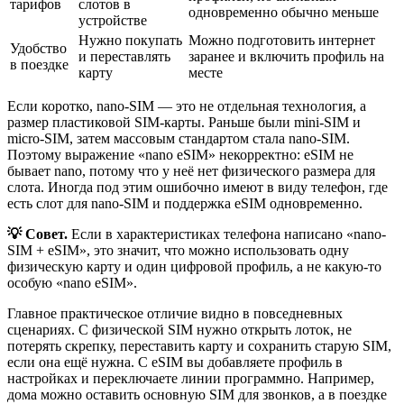
тарифов
слотов в
одновременно обычно меньше
устройстве
Нужно покупать
Можно подготовить интернет
Удобство
и переставлять
заранее и включить профиль на
в поездке
карту
месте
Если коротко, nano-SIM — это не отдельная технология, а
размер пластиковой SIM-карты. Раньше были mini-SIM и
micro-SIM, затем массовым стандартом стала nano-SIM.
Поэтому выражение «nano eSIM» некорректно: eSIM не
бывает nano, потому что у неё нет физического размера для
слота. Иногда под этим ошибочно имеют в виду телефон, где
есть слот для nano-SIM и поддержка eSIM одновременно.
💡 Совет.
Если в характеристиках телефона написано «nano-
SIM + eSIM», это значит, что можно использовать одну
физическую карту и один цифровой профиль, а не какую-то
особую «nano eSIM».
Главное практическое отличие видно в повседневных
сценариях. С физической SIM нужно открыть лоток, не
потерять скрепку, переставить карту и сохранить старую SIM,
если она ещё нужна. С eSIM вы добавляете профиль в
настройках и переключаете линии программно. Например,
дома можно оставить основную SIM для звонков, а в поездке