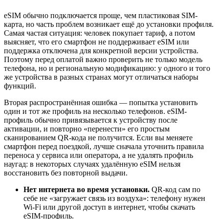
eSIM обычно подключается проще, чем пластиковая SIM-
карта, но часть проблем возникает ещё до установки профиля.
Самая частая ситуация: человек покупает тариф, а потом
выясняет, что его смартфон не поддерживает eSIM или
поддержка отключена для конкретной версии устройства.
Поэтому перед оплатой важно проверить не только модель
телефона, но и региональную модификацию: у одного и того
же устройства в разных странах могут отличаться наборы
функций.
Вторая распространённая ошибка — попытка установить
один и тот же профиль на несколько телефонов. eSIM-
профиль обычно привязывается к устройству после
активации, и повторно «перенести» его простым
сканированием QR-кода не получится. Если вы меняете
смартфон перед поездкой, лучше сначала уточнить правила
переноса у сервиса или оператора, а не удалять профиль
наугад: в некоторых случаях удалённую eSIM нельзя
восстановить без повторной выдачи.
Нет интернета во время установки.
QR-код сам по
себе не «загружает связь из воздуха»: телефону нужен
Wi‑Fi или другой доступ в интернет, чтобы скачать
eSIM-профиль.