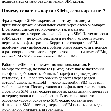
пользоваться связью без физической SIM-карты.
Почему говорят «карта eSIM», если карты нет?
Фраза «карта eSIM» закрепилась потому, что людям
привычнее думать о мобильной связи через слово SIM-карта.
В бытовом смысле это нормально: так называют
подключение, которое заменяет обычную SIM. Но технически
eSIM-карта — не кусок пластика и не файл, который можно
переслать как фотографию. Корректнее говорить «eSIM-
профиль» или «цифровой профиль оператора», хотя в поиске
и разговорной речи часто встречаются варианты «сим eSIM»,
«карта SIM eSIM» и «что такое SIM и eSIM».
Работает eSIM почти незаметно для пользователя. Вы
выбираете тариф, получаете QR-код, открываете настройки
телефона, добавляете мобильный тариф и подтверждаете
установку. На iPhone это обычно делается через раздел
сотовой связи, на Android — через настройки SIM-карт или
мобильной сети. После установки профиль появляется рядом
с обычной SIM, и вы можете выбрать, какая линия отвечает за
интернет, звонки или сообщения. В путешествиях это
особенно удобно: основную SIM можно оставить для
банковских SMS и мессенджеров, а eSIM использовать для
мобильного интернета за границей.