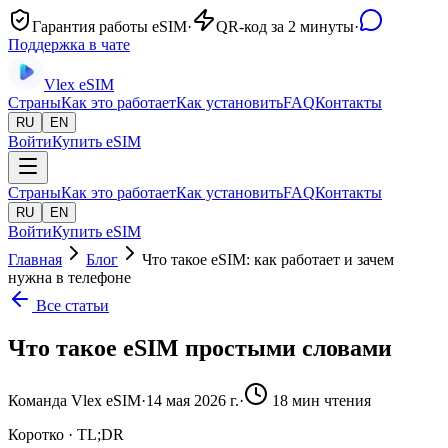
Гарантия работы eSIM
·
QR-код за 2 минуты
·
Поддержка в чате
Vlex
eSIM
Страны
Как это работает
Как установить
FAQ
Контакты
RU
EN
Войти
Купить eSIM
Страны
Как это работает
Как установить
FAQ
Контакты
RU
EN
Войти
Купить eSIM
Главная
Блог
Что такое eSIM: как работает и зачем
нужна в телефоне
Все статьи
Что такое eSIM простыми словами
Команда Vlex eSIM
·
14 мая 2026 г.
·
18
мин чтения
Коротко · TL;DR