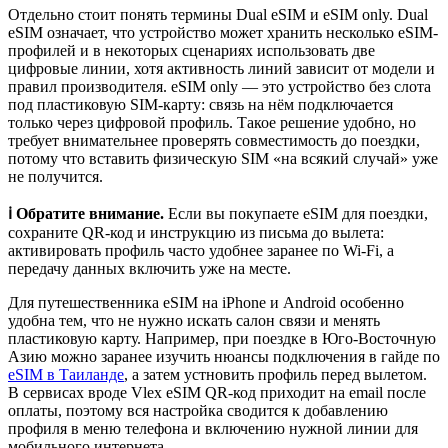
Отдельно стоит понять термины Dual eSIM и eSIM only. Dual
eSIM означает, что устройство может хранить несколько eSIM-
профилей и в некоторых сценариях использовать две
цифровые линии, хотя активность линий зависит от модели и
правил производителя. eSIM only — это устройство без слота
под пластиковую SIM-карту: связь на нём подключается
только через цифровой профиль. Такое решение удобно, но
требует внимательнее проверять совместимость до поездки,
потому что вставить физическую SIM «на всякий случай» уже
не получится.
ℹ️ Обратите внимание.
Если вы покупаете eSIM для поездки,
сохраните QR-код и инструкцию из письма до вылета:
активировать профиль часто удобнее заранее по Wi‑Fi, а
передачу данных включить уже на месте.
Для путешественника eSIM на iPhone и Android особенно
удобна тем, что не нужно искать салон связи и менять
пластиковую карту. Например, при поездке в Юго-Восточную
Азию можно заранее изучить нюансы подключения в гайде по
eSIM в Таиланде
, а затем устновить профиль перед вылетом.
В сервисах вроде Vlex eSIM QR-код приходит на email после
оплаты, поэтому вся настройка сводится к добавлению
профиля в меню телефона и включению нужной линии для
мобильного интернета.