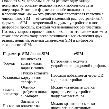
Обычная SIM, nano-SIM и eSIM решают одну задачу:
помогают устройству подключиться к мобильной сети
оператора. Разница в форме и способе подключения.
Классическая SIM — это физическая пластиковая карточка с
чипом, nano-SIM — её самый маленький распространённый
формат, а eSIM — встроенный модуль в устройстве плюс
цифровой профиль, который устанавливается без пластика.
Поэтому запросы вроде «nano sim esim что это такое» или «что
такое nano esim» чаще всего возникают из-за смешения двух
разных понятий: размера физической SIM и цифровой
технологии eSIM.
Параметр
SIM / nano-SIM
eSIM
Физическая
Встроенный модуль в
Формат
пластиковая
устройстве и цифровой профиль
карта с чипом
Нужно вставить
Профиль добавляется через QR-
Установка
карту в слот
код или настройки
телефона
Обычно
Можно установить другой
Замена
требуется новая
профиль, если устройство
оператора
SIM-карта
поддерживает eSIM
Зависит от
Можно хранить несколько
Несколько
количества
профилей, но активных