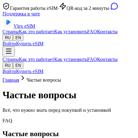
Гарантия работы eSIM
·
QR-код за 2 минуты
·
Поддержка в чате
Vlex
eSIM
Страны
Как это работает
Как установить
FAQ
Контакты
RU
EN
Войти
Купить eSIM
Страны
Как это работает
Как установить
FAQ
Контакты
RU
EN
Войти
Купить eSIM
Главная
Частые вопросы
Частые вопросы
Всё, что нужно знать перед покупкой и установкой
FAQ
Частые вопросы