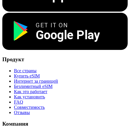
GET IT ON
Google Play
Продукт
Все страны
Купить eSIM
Интернет за границей
Безлимитный eSIM
Как это работает
Как установить
FAQ
Совместимость
Отзывы
Компания