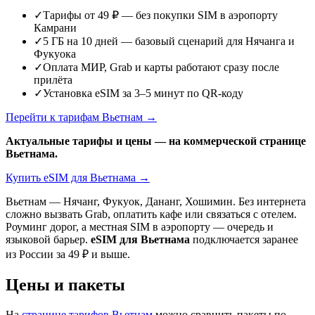
✓
Тарифы от 49 ₽ — без покупки SIM в аэропорту
Камрани
✓
5 ГБ на 10 дней — базовый сценарий для Нячанга и
Фукуока
✓
Оплата МИР, Grab и карты работают сразу после
прилёта
✓
Установка eSIM за 3–5 минут по QR-коду
Перейти к тарифам Вьетнам →
Актуальные тарифы и цены — на коммерческой странице
Вьетнама.
Купить eSIM для Вьетнама →
Вьетнам — Нячанг, Фукуок, Дананг, Хошимин. Без интернета
сложно вызвать Grab, оплатить кафе или связаться с отелем.
Роуминг дорог, а местная SIM в аэропорту — очередь и
языковой барьер.
eSIM для Вьетнама
подключается заранее
из России за 49 ₽ и выше.
Цены и пакеты
На
странице тарифов Вьетнам
можно сравнить пакеты по