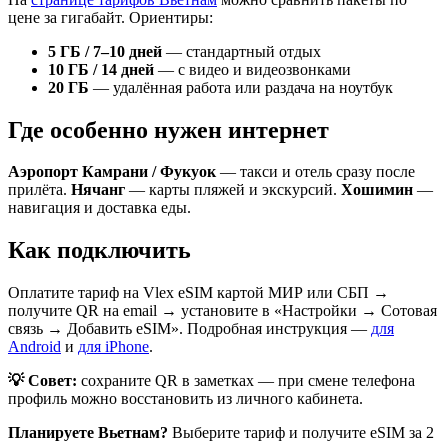
цене за гигабайт. Ориентиры:
5 ГБ / 7–10 дней
— стандартный отдых
10 ГБ / 14 дней
— с видео и видеозвонками
20 ГБ
— удалённая работа или раздача на ноутбук
Где особенно нужен интернет
Аэропорт Камрани / Фукуок
— такси и отель сразу после
прилёта.
Нячанг
— карты пляжей и экскурсий.
Хошимин
—
навигация и доставка еды.
Как подключить
Оплатите тариф на Vlex eSIM картой МИР или СБП →
получите QR на email → установите в «Настройки → Сотовая
связь → Добавить eSIM». Подробная инструкция —
для
Android
и
для iPhone
.
💡 Совет:
сохраните QR в заметках — при смене телефона
профиль можно восстановить из личного кабинета.
Планируете Вьетнам?
Выберите тариф и получите eSIM за 2