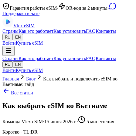
Гарантия работы eSIM
·
QR-код за 2 минуты
·
Поддержка в чате
Vlex
eSIM
Страны
Как это работает
Как установить
FAQ
Контакты
RU
EN
Войти
Купить eSIM
Страны
Как это работает
Как установить
FAQ
Контакты
RU
EN
Войти
Купить eSIM
Главная
Блог
Как выбрать и подключить eSIM во
Вьетнаме: гайд
Все статьи
Как выбрать eSIM во Вьетнаме
Команда Vlex eSIM
·
15 июня 2026 г.
·
5
мин чтения
Коротко · TL;DR