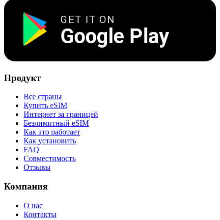
GET IT ON
Google Play
Продукт
Все страны
Купить eSIM
Интернет за границей
Безлимитный eSIM
Как это работает
Как установить
FAQ
Совместимость
Отзывы
Компания
О нас
Контакты