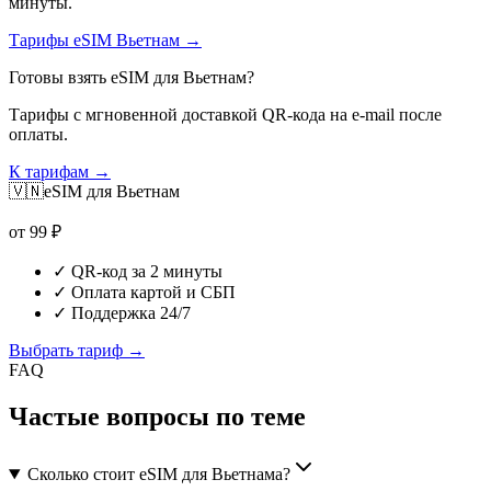
минуты.
Тарифы eSIM Вьетнам →
Готовы взять eSIM для Вьетнам?
Тарифы с мгновенной доставкой QR-кода на e-mail после
оплаты.
К тарифам →
🇻🇳
eSIM для
Вьетнам
от
99
₽
✓
QR-код за 2 минуты
✓
Оплата картой и СБП
✓
Поддержка 24/7
Выбрать тариф →
FAQ
Частые вопросы по теме
Сколько стоит eSIM для Вьетнама?