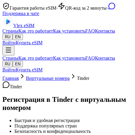
Гарантия работы eSIM
·
QR-код за 2 минуты
·
Поддержка в чате
Vlex
eSIM
Страны
Как это работает
Как установить
FAQ
Контакты
RU
EN
Войти
Купить eSIM
Страны
Как это работает
Как установить
FAQ
Контакты
RU
EN
Войти
Купить eSIM
Главная
Виртуальные номера
Tinder
Tinder
Регистрация в Tinder с виртуальным
номером
Быстрая и удобная регистрация
Поддержка популярных стран
Безопасность и конфиденциальность