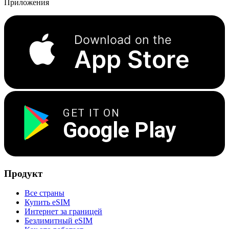
Приложения
Download on the
App Store
GET IT ON
Google Play
Продукт
Все страны
Купить eSIM
Интернет за границей
Безлимитный eSIM