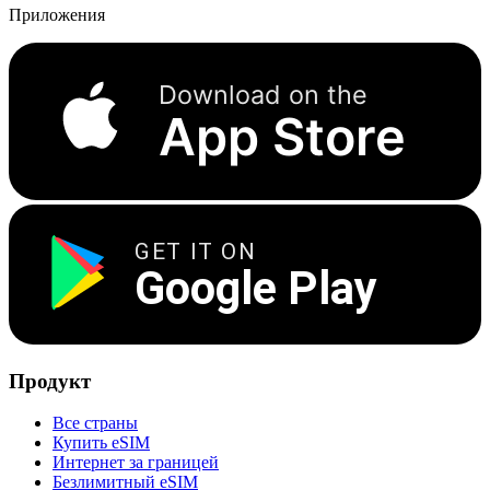
Приложения
Download on the
App Store
GET IT ON
Google Play
Продукт
Все страны
Купить eSIM
Интернет за границей
Безлимитный eSIM