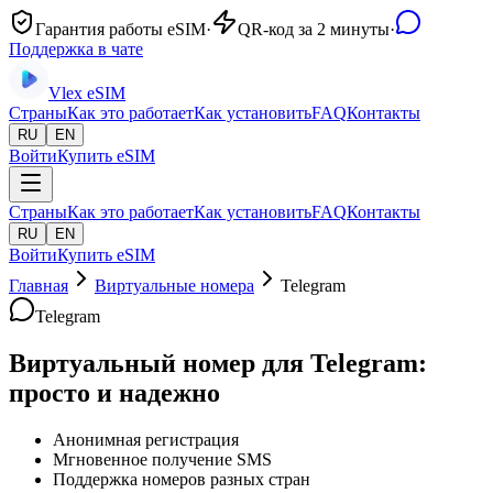
Гарантия работы eSIM
·
QR-код за 2 минуты
·
Поддержка в чате
Vlex
eSIM
Страны
Как это работает
Как установить
FAQ
Контакты
RU
EN
Войти
Купить eSIM
Страны
Как это работает
Как установить
FAQ
Контакты
RU
EN
Войти
Купить eSIM
Главная
Виртуальные номера
Telegram
Telegram
Виртуальный номер для Telegram:
просто и надежно
Анонимная регистрация
Мгновенное получение SMS
Поддержка номеров разных стран