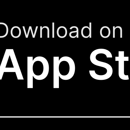
Download on 
App St