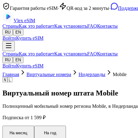
Гарантия работы eSIM
·
QR-код за 2 минуты
·
Поддержк
Vlex
eSIM
Страны
Как это работает
Как установить
FAQ
Контакты
RU
EN
Войти
Купить eSIM
Страны
Как это работает
Как установить
FAQ
Контакты
RU
EN
Войти
Купить eSIM
Главная
Виртуальные номера
Нидерланды
Mobile
🇳🇱
Виртуальный номер штата Mobile
Полноценный мобильный номер региона Mobile, в Нидерландах
Подписка от 1 599 ₽
На месяц
На год