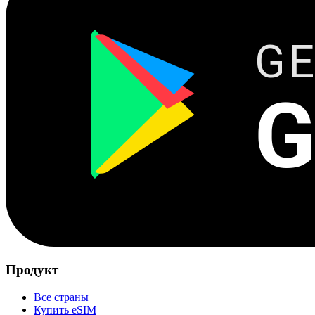
GE
G
Продукт
Все страны
Купить eSIM