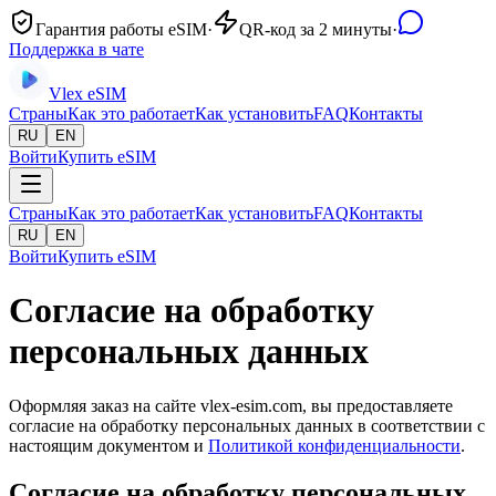
Гарантия работы eSIM
·
QR-код за 2 минуты
·
Поддержка в чате
Vlex
eSIM
Страны
Как это работает
Как установить
FAQ
Контакты
RU
EN
Войти
Купить eSIM
Страны
Как это работает
Как установить
FAQ
Контакты
RU
EN
Войти
Купить eSIM
Согласие на обработку
персональных данных
Оформляя заказ на сайте vlex-esim.com, вы предоставляете
согласие на обработку персональных данных в соответствии с
настоящим документом и
Политикой конфиденциальности
.
Согласие на обработку персональных