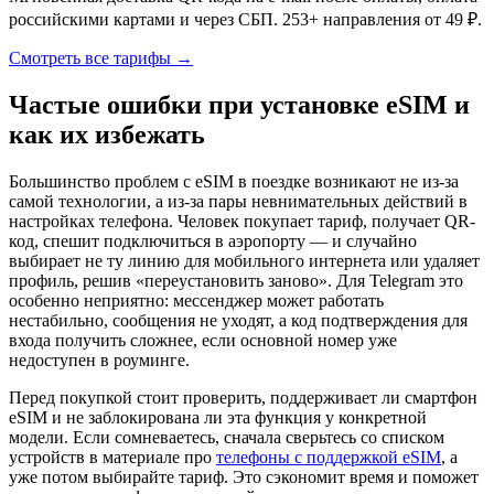
российскими картами и через СБП. 253+ направления от 49 ₽.
Смотреть все тарифы →
Частые ошибки при установке eSIM и
как их избежать
Большинство проблем с eSIM в поездке возникают не из-за
самой технологии, а из-за пары невнимательных действий в
настройках телефона. Человек покупает тариф, получает QR-
код, спешит подключиться в аэропорту — и случайно
выбирает не ту линию для мобильного интернета или удаляет
профиль, решив «переустановить заново». Для Telegram это
особенно неприятно: мессенджер может работать
нестабильно, сообщения не уходят, а код подтверждения для
входа получить сложнее, если основной номер уже
недоступен в роуминге.
Перед покупкой стоит проверить, поддерживает ли смартфон
eSIM и не заблокирована ли эта функция у конкретной
модели. Если сомневаетесь, сначала сверьтесь со списком
устройств в материале про
телефоны с поддержкой eSIM
, а
уже потом выбирайте тариф. Это сэкономит время и поможет