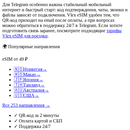
Для Telegram особенно важны стабильный мобильный
интернет и быстрый старт: код подтверждения, чаты, звонки и
файлы зависят от подключения. Vlex eSIM удобен тем, что
QR-код приходит на email после оплаты, а при вопросах
можно обратиться в поддержку 24/7 в Telegram. Если хотите
подготовить связь заранее, посмотрите подходящие
тарифы
Vlex eSIM для поездки
.
🌍 Популярные направления
eSIM от 49 ₽
🇳🇴
Норвегия
→
🇲🇴
Макао
→
🇯🇵
Япония
→
🇹🇭
Таиланд
→
🇦🇺
Австралия
→
🇺🇸
США
→
Все 253 направления →
✓
QR-код за 2 минуты
✓
Оплата картой и СБП
✓
Поддержка 24/7