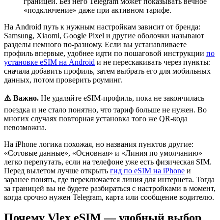
границей. Без него Telegram может показывать вечное
«подключение» даже при активном тарифе.
На Android путь к нужным настройкам зависит от бренда:
Samsung, Xiaomi, Google Pixel и другие оболочки называют
разделы немного по-разному. Если вы устанавливаете
профиль впервые, удобнее идти по пошаговой инструкции
по
установке eSIM на Android
и не перескакивать через пункты:
сначала добавить профиль, затем выбрать его для мобильных
данных, потом проверить роуминг.
⚠️ Важно.
Не удаляйте eSIM-профиль, пока не закончилась
поездка и не стало понятно, что тариф больше не нужен. Во
многих случаях повторная установка того же QR-кода
невозможна.
На iPhone логика похожая, но названия пунктов другие:
«Сотовые данные», «Основная» и «Линия по умолчанию»
легко перепутать, если на телефоне уже есть физическая SIM.
Перед вылетом лучше открыть
гид по eSIM на iPhone
и
заранее понять, где переключается линия для интернета. Тогда
за границей вы не будете разбираться с настройками в момент,
когда срочно нужен Telegram, карта или сообщение водителю.
Почему Vlex eSIM — удобный выбор