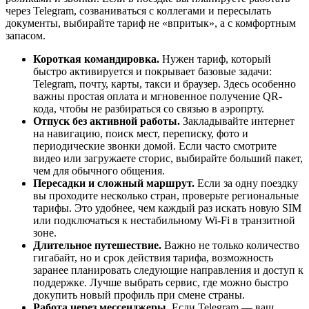
через Telegram, созваниваться с коллегами и пересылать
документы, выбирайте тариф не «впритык», а с комфортным
запасом.
Короткая командировка.
Нужен тариф, который
быстро активируется и покрывает базовые задачи:
Telegram, почту, карты, такси и браузер. Здесь особенно
важны простая оплата и мгновенное получение QR-
кода, чтобы не разбираться со связью в аэропрту.
Отпуск без активной работы.
Закладывайте интернет
на навигацию, поиск мест, переписку, фото и
периодические звонки домой. Если часто смотрите
видео или загружаете сторис, выбирайте больший пакет,
чем для обычного общения.
Пересадки и сложный маршрут.
Если за одну поездку
вы проходите несколько стран, проверьте региональные
тарифы. Это удобнее, чем каждый раз искать новую SIM
или подключаться к нестабильному Wi‑Fi в транзитной
зоне.
Длительное путешествие.
Важно не только количество
гигабайт, но и срок действия тарифа, возможность
заранее планировать следующие направления и доступ к
поддержке. Лучше выбрать сервис, где можно быстро
докупить новый профиль при смене страны.
Работа через мессенджеры.
Если Telegram — ваш