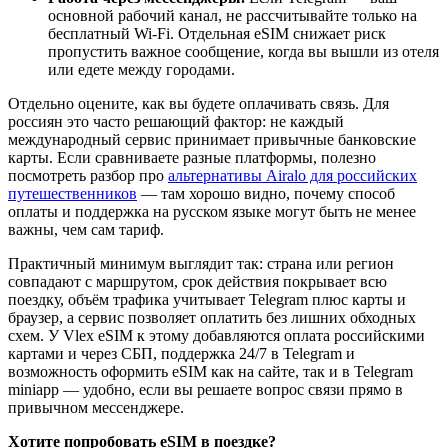
основной рабочий канал, не рассчитывайте только на
бесплатный Wi‑Fi. Отдельная eSIM снижает риск
пропустить важное сообщение, когда вы вышли из отеля
или едете между городами.
Отдельно оцените, как вы будете оплачивать связь. Для
россиян это часто решающий фактор: не каждый
международный сервис принимает привычные банковские
карты. Если сравниваете разные платформы, полезно
посмотреть разбор про
альтернативы Airalo для российских
путешественников
— там хорошо видно, почему способ
оплаты и поддержка на русском языке могут быть не менее
важны, чем сам тариф.
Практичный минимум выглядит так: страна или регион
совпадают с маршрутом, срок действия покрывает всю
поездку, объём трафика учитывает Telegram плюс карты и
браузер, а сервис позволяет оплатить без лишних обходных
схем. У Vlex eSIM к этому добавляются оплата российскими
картами и через СБП, поддержка 24/7 в Telegram и
возможность оформить eSIM как на сайте, так и в Telegram
miniapp — удобно, если вы решаете вопрос связи прямо в
привычном мессенджере.
Хотите попробовать eSIM в поездке?