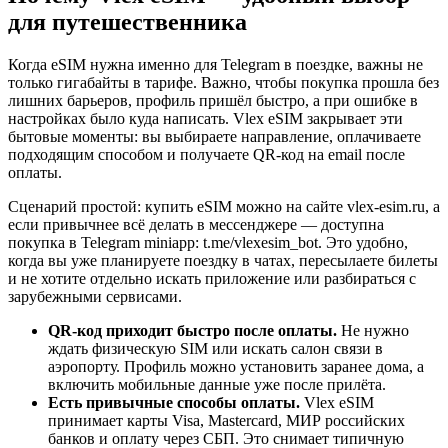
для путешественника
Когда eSIM нужна именно для Telegram в поездке, важны не
только гигабайты в тарифе. Важно, чтобы покупка прошла без
лишних барьеров, профиль пришёл быстро, а при ошибке в
настройках было куда написать. Vlex eSIM закрывает эти
бытовые моменты: вы выбираете направление, оплачиваете
подходящим способом и получаете QR-код на email после
оплаты.
Сценарий простой: купить eSIM можно на сайте vlex-esim.ru, а
если привычнее всё делать в мессенджере — доступна
покупка в Telegram miniapp: t.me/vlexesim_bot. Это удобно,
когда вы уже планируете поездку в чатах, пересылаете билеты
и не хотите отдельно искать приложение или разбираться с
зарубежными сервисами.
QR-код приходит быстро после оплаты.
Не нужно
ждать физическую SIM или искать салон связи в
аэропорту. Профиль можно установить заранее дома, а
включить мобильные данные уже после прилёта.
Есть привычные способы оплаты.
Vlex eSIM
принимает карты Visa, Mastercard, МИР российских
банков и оплату через СБП. Это снимает типичную