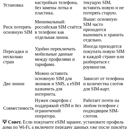
настройках телефона,
текущую SIM,
Установка
без замены лотка и
вставить новую и не
пластика.
потерять старую.
Выше: основную
Минимальный:
SIM часто
Риск потерять
российская SIM стаётся
приходится
основную SIM
в телефоне как
вынимать и хранить
отдельная линия.
отдельно.
Иногда приходится
Удобно переключать
Пересадки и
покупать новую SIM
мобильные данные
несколько
в каждой стране или
между профилями и
стран
разбираться с
тарифами.
роумингом.
Можно оставить
основную SIM для
Зависит от телефона
Две линии
звонков и SMS, а eSIM
и количества слотов
назначить для
для SIM-карт.
интернета.
Нужен смартфон с
Работает почти на
поддержкой eSIM и без
любом телефоне с
Совместимость
ограничений
подходящим SIM-
оператора.
слотом.
💡 Совет.
Если покупаете eSIM заранее, установите профиль
дома по Wi‑Fi, а включите передачу данных уже после прилёта