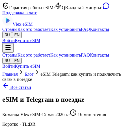
Гарантия работы eSIM
·
QR-код за 2 минуты
·
Поддержка в чате
Vlex
eSIM
Страны
Как это работает
Как установить
FAQ
Контакты
RU
EN
Войти
Купить eSIM
Страны
Как это работает
Как установить
FAQ
Контакты
RU
EN
Войти
Купить eSIM
Главная
Блог
eSIM Telegram: как купить и подключить
связь в поездке
Все статьи
eSIM и Telegram в поездке
Команда Vlex eSIM
·
15 мая 2026 г.
·
16
мин чтения
Коротко · TL;DR