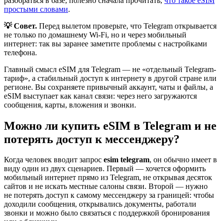
разобраться в базе, полезно сначала прочитать,
что такое eSIM
простыми словами
.
💡 Совет.
Перед вылетом проверьте, что Telegram открывается
не только по домашнему Wi‑Fi, но и через мобильный
интернет: так вы заранее заметите проблемы с настройками
телефона.
Главный смысл eSIM для Telegram — не «отдельный Telegram-
тариф», а стабильный доступ к интернету в другой стране или
регионе. Вы сохраняете привычный аккаунт, чаты и файлы, а
eSIM выступает как канал связи: через него загружаются
сообщения, карты, вложения и звонки.
Можно ли купить eSIM в Telegram и не
потерять доступ к мессенджеру?
Когда человек вводит запрос
esim telegram
, он обычно имеет в
виду один из двух сценариев. Первый — хочется оформить
мобильный интернет прямо из Telegram, не открывая десяток
сайтов и не искать местные салоны связи. Второй — нужно
не потерять доступ к самому мессенджеру за границей: чтобы
доходили сообщения, открывались документы, работали
звонки и можно было связаться с поддержкой бронирования