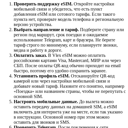
Проверить поддержку eSIM.
Откройте настройки
мобильной связи и убедитесь, что есть пункт
добавления eSIM или сотового тарифа. Если такого
пункта нет, проверьте модель телефона и региональную
версию устройства.
Выбрать направление и тариф.
Подберите страну или
регион под маршрут, срок поездки и ожидаемое
использование Telegram, карт и браузера. Не берите
тариф строго по минимуму, если планируете звонки,
медиа и работу в дороге.
Оплатить заказ.
В Vlex eSIM можно оплатить
российскими картами Visa, Mastercard, МИР или через
СБП. После оплаты QR-код обычно приходит на email
быстро, поэтому его удобно сохранить заранее.
Установить профиль eSIM.
Отсканируйте QR-код
камерой или через настройки мобильной связи и
добавьте новый тариф. Назовите его понятно, например
«Поездка» или названием страны, чтобы не перепутать с
основной SIM.
Настроить мобильные данные.
До вылета можно
оставить передачу данных на домашней SIM, а eSIM
включить для интернета уже на месте, если так указано
в инструкции. Основной номер при этом можно
оставить для звонков и SMS.
Проверить Telegram.
После поключения к сети