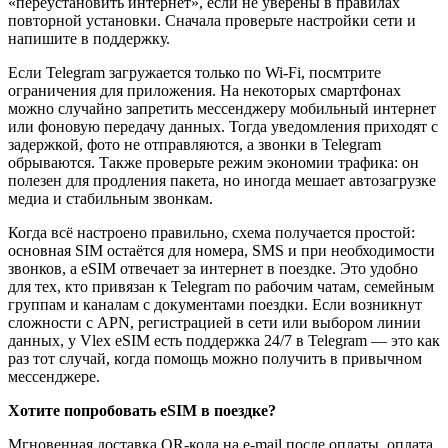
«переустановить интернет», если не уверены в правилах
повторной установки. Сначала проверьте настройки сети и
напишите в поддержку.
Если Telegram загружается только по Wi‑Fi, посмтрите
ограничения для приложения. На некоторых смартфонах
можно случайно запретить мессенджеру мобильный интернет
или фоновую передачу данных. Тогда уведомления приходят с
задержкой, фото не отправляются, а звонки в Telegram
обрываются. Также проверьте режим экономии трафика: он
полезен для продления пакета, но иногда мешает автозагрузке
медиа и стабильным звонкам.
Когда всё настроено правильно, схема получается простой:
основная SIM остаётся для номера, SMS и при необходимости
звонков, а eSIM отвечает за интернет в поездке. Это удобно
для тех, кто привязан к Telegram по рабочим чатам, семейным
группам и каналам с документами поездки. Если возникнут
сложности с APN, регистрацией в сети или выбором линии
данных, у Vlex eSIM есть поддержка 24/7 в Telegram — это как
раз тот случай, когда помощь можно получить в привычном
мессенджере.
Хотите попробовать eSIM в поездке?
Мгновенная доставка QR-кода на e-mail после оплаты, оплата