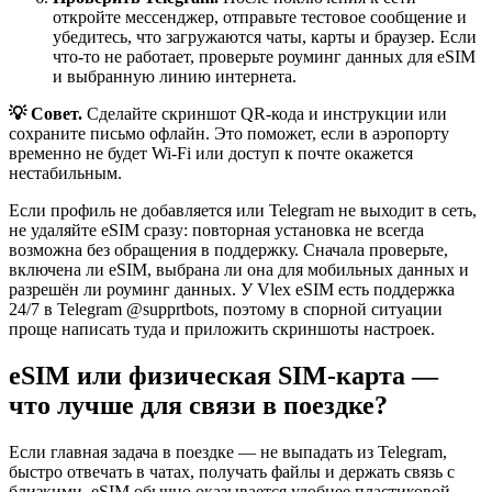
откройте мессенджер, отправьте тестовое сообщение и
убедитесь, что загружаются чаты, карты и браузер. Если
что-то не работает, проверьте роуминг данных для eSIM
и выбранную линию интернета.
💡 Совет.
Сделайте скриншот QR-кода и инструкции или
сохраните письмо офлайн. Это поможет, если в аэропорту
временно не будет Wi‑Fi или доступ к почте окажется
нестабильным.
Если профиль не добавляется или Telegram не выходит в сеть,
не удаляйте eSIM сразу: повторная установка не всегда
возможна без обращения в поддержку. Сначала проверьте,
включена ли eSIM, выбрана ли она для мобильных данных и
разрешён ли роуминг данных. У Vlex eSIM есть поддержка
24/7 в Telegram @supprtbots, поэтому в спорной ситуации
проще написать туда и приложить скриншоты настроек.
eSIM или физическая SIM-карта —
что лучше для связи в поездке?
Если главная задача в поездке — не выпадать из Telegram,
быстро отвечать в чатах, получать файлы и держать связь с
близкими, eSIM обычно оказывается удобнее пластиковой