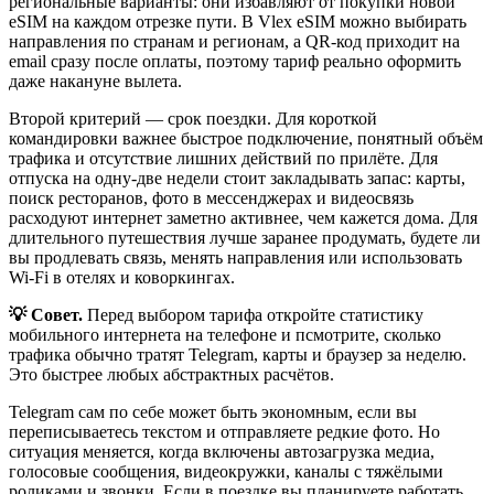
региональные варианты: они избавляют от покупки новой
eSIM на каждом отрезке пути. В Vlex eSIM можно выбирать
направления по странам и регионам, а QR-код приходит на
email сразу после оплаты, поэтому тариф реально оформить
даже накануне вылета.
Второй критерий — срок поездки. Для короткой
командировки важнее быстрое подключение, понятный объём
трафика и отсутствие лишних действий по прилёте. Для
отпуска на одну-две недели стоит закладывать запас: карты,
поиск ресторанов, фото в мессенджерах и видеосвязь
расходуют интернет заметно активнее, чем кажется дома. Для
длительного путешествия лучше заранее продумать, будете ли
вы продлевать связь, менять направления или использовать
Wi‑Fi в отелях и коворкингах.
💡 Совет.
Перед выбором тарифа откройте статистику
мобильного интернета на телефоне и псмотрите, сколько
трафика обычно тратят Telegram, карты и браузер за неделю.
Это быстрее любых абстрактных расчётов.
Telegram сам по себе может быть экономным, если вы
переписываетесь текстом и отправляете редкие фото. Но
ситуация меняется, когда включены автозагрузка медиа,
голосовые сообщения, видеокружки, каналы с тяжёлыми
роликами и звонки. Если в поездке вы планируете работать