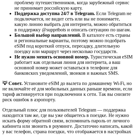
проблему путешественников, когда зарубежный сервис
не принимает российскую карту.
Поддержка доступна 24/7 в Telegram.
Если Telegram не
подключается, не видит сеть или вы не понимаете,
какую линию выбрать для интернета, можно обратиться
в поддержку @supprtbots и описать ситуацию по шагам.
Большой выбор направлений.
В каталоге есть страны
и региональные варианты, поэтому можно подобрать
eSIM под короткий отпуск, пересадку, длительную
поездку или маршрут через несколько государств.
Не нужно менять основной номер.
Туристическая eSIM
работает как отдельная линия для интернета, а ваш
основной номер может оставаться в телефоне для
банковских уведомлений, звонков и важных SMS.
💡 Совет.
Установите eSIM до вылета по домашнему Wi‑Fi, но
не включайте её для мобильных данных раньше времени, если
тариф активируется при подключении к сети. Так вы снизите
риск ошибок в аэропорту.
Отдельный плюс для пользователей Telegram — поддержка
находится там же, где вы уже общаетесь в поездке. Не нужно
искать форму обратной связи, вспоминать пароль от личного
кабинета или звонить в роуминге. Достаточно написать, какой
у вас телефон, страна поездки, что отображается в настройках