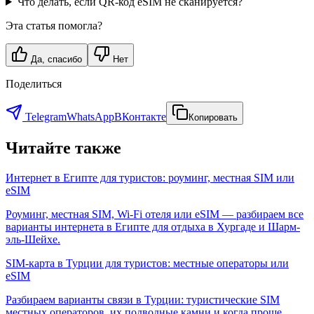
Что делать, если QR-код eSIM не сканируется?
Эта статья помогла?
Да, спасибо
Нет
Поделиться
Telegram
WhatsApp
ВКонтакте
Копировать
Читайте также
Интернет в Египте для туристов: роуминг, местная SIM или
eSIM
Роуминг, местная SIM, Wi-Fi отеля или eSIM — разбираем все
варианты интернета в Египте для отдыха в Хургаде и Шарм-
эль-Шейхе.
SIM-карта в Турции для туристов: местные операторы или
eSIM
Разбираем варианты связи в Турции: туристические SIM
местных операторов, их подводные камни и когда проще