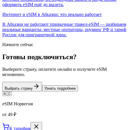
оформить eSIM ещё до вылета.
Интернет и eSIM в Абхазии: что реально работает
В Абхазии не работают привычные травел-eSIM — разбираем
реальные варианты: местные операторы, роуминг РФ и тариф
России для приграничной зоны.
Начните сейчас
Готовы
подключиться
?
Выберите страну, оплатите онлайн и получите eSIM
мгновенно.
Выбрать страну
Узнать подробнее
🇳🇴
eSIM
Норвегия
от 49 ₽
К тарифам