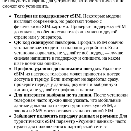
не покупать профиль для устройства, которое технически не
сможет его установить.
Телефон не поддерживает eSIM.
Некоторые модели
выглядят современно, но работают только с
физическими SIM-картами. Проверьте поддержку eSIM
до оплаты, особенно если телефон куплен в другой
стране или у оператора.
QR-код сканируют повторно.
Профиль eSIM обычно
устанавливается один раз на одно устройство. Если
установка сорвалась, не удаляйте всё подряд — лучше
сначала напишите в поддержку и опишите, на каком
шаге возникла ошибка.
Профиль удаляют до окончания поездки.
Удаление
eSIM из настроек телефона может привести к потере
доступа к тарифу. Если интернет не заработал сразу,
проверьте передачу данных, роуминг и выбранную
линию, а не удаляйте профиль в панике.
Для интернета выбрана не та линия.
После установки
телефонам часто нужно явно указать, что мобильные
данные должны идти через туристическую eSIM, а
звонки и SMS могут оставаться на основной SIM.
Забывают включить передачу данных и роуминг.
Для
туристических eSIM параметр «Роуминг данных» часто
нужен для подключения к партнёрской сети за