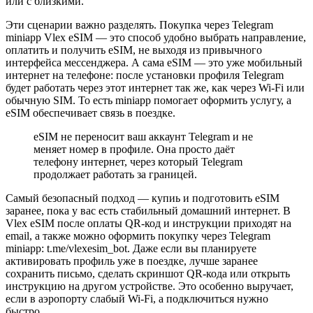
или с близкими.
Эти сценарии важно разделять. Покупка через Telegram
miniapp Vlex eSIM — это способ удобно выбрать направление,
оплатить и получить eSIM, не выходя из привычного
интерфейса мессенджера. А сама eSIM — это уже мобильный
интернет на телефоне: после установки профиля Telegram
будет работать через этот интернет так же, как через Wi‑Fi или
обычную SIM. То есть miniapp помогает оформить услугу, а
eSIM обеспечивает связь в поездке.
eSIM не переносит ваш аккаунт Telegram и не
меняет номер в профиле. Она просто даёт
телефону интернет, через который Telegram
продолжает работать за границей.
Самый безопасный подход — купиь и подготовить eSIM
заранее, пока у вас есть стабильный домашний интернет. В
Vlex eSIM после оплаты QR-код и инструкции приходят на
email, а также можно оформить покупку через Telegram
miniapp: t.me/vlexesim_bot. Даже если вы планируете
активировать профиль уже в поездке, лучше заранее
сохранить письмо, сделать скриншот QR-кода или открыть
инструкцию на другом устройстве. Это особенно выручает,
если в аэропорту слабый Wi‑Fi, а подключиться нужно
быстро.